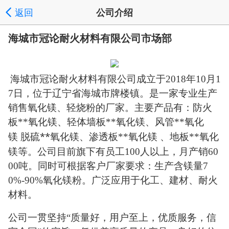
返回
公司介绍
海城市冠论耐火材料有限公司市场部
海城市冠论耐火材料有限公司成立于
2018年10月1
7日，位于辽宁省海城市
牌楼镇
。是一家专业生产
销售氧化镁、轻烧粉的厂家。主要产品有：防火
板**氧化镁、轻体墙板**氧化镁、风管**氧化
脱硫**氧化镁
镁
、
渗透板**氧化镁
、
地板**氧化
等。公司目前旗下有员工
镁
100人以上，月产销
6
0
00吨。同时可根据客户厂家要求：生产含镁量7
0%-90%氧化镁粉。广泛应用于化工、建材、耐火
材料。
公司一贯坚持
“质量好，用户至上，优质服务，信