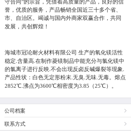
守合同”的宗旨，凭借着高质量的产品，良好的信
誉，优质的服务，产品畅销全国近三十多个省、
市、自治区。竭诚与国内外商家双赢合作，共同
发展，共创辉煌！
活性
海城市冠论耐火材料有限公司
生产的
氧化镁
稳定
.含量高.在制作菱镁制品中能充分与氯化镁中
的氯离子进行反映.不会出现反卤反碱爆裂等现象.
产品性状：白色无定形粉末.无臭.无味.无毒。熔点
2852℃.沸点为3600℃相密度为3.85（25℃）。
公司档案
联系方式